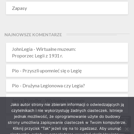
Zapasy
NAJNOWSZE KOMENTARZE
JohnLegia
-
Wirtualne muzeum:
Proporzec Legii z 1931 r.
Pio
-
Przyszli upomnieć się o Legię
Pio
-
Drużyna Legionowa czy Legia?
Jerzy Brendler
-
Wirtualne muzeum:
Jako autor strony nie zbieram informacji o odwiedzających ją
Puchar z Grand Prix Polski 1938
czytelnikach i nie wykorzystuję żadnych ciasteczek. Istnieje
jednak możliwość, że oprogramowanie użyte do budowy
Łukasz Lissowski
-
Refleksje po Zaduszkach
strony umożliwia zapisywanie ciasteczek w Twoim komputerze.
Kliknij przycisk "Tak" jeżeli się na to zgadzasz. Aby usunąć