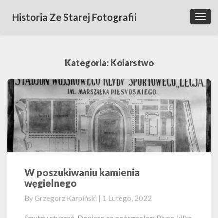
Historia Ze Starej Fotografii
Toggl
Navig
Kategoria:
Kolarstwo
W poszukiwaniu kamienia
W
węgielnego
poszukiwaniu
kamienia
By
Grzegorz Karpiński
|
1 Lutego, 2022
węgielnego