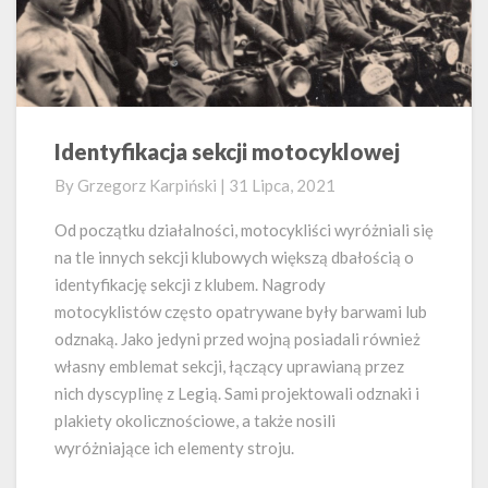
Identyfikacja sekcji motocyklowej
Identyfikacja
sekcji
By
Grzegorz Karpiński
|
31 Lipca, 2021
motocyklowej
Od początku działalności, motocykliści wyróżniali się
na tle innych sekcji klubowych większą dbałością o
identyfikację sekcji z klubem. Nagrody
motocyklistów często opatrywane były barwami lub
odznaką. Jako jedyni przed wojną posiadali również
własny emblemat sekcji, łączący uprawianą przez
nich dyscyplinę z Legią. Sami projektowali odznaki i
plakiety okolicznościowe, a także nosili
wyróżniające ich elementy stroju.