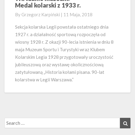
Medal kolarski z 1933 r.
muzeum:
Medal
By
Grzegorz Karpiński
|
11 Maja, 2018
kolarski
z
Sekcja kolarska Legii powstała ostatniego dnia
1933
1927 r. a działalność sportową rozpoczęła od
r.
wiosny 1928 r. Z okazji 90-lecia istnienia w dniu 8
maja Muzeum Sportu i Turystyki wraz Klubem
Kolarskim Legia 1928 przygotowały uroczystość
jubileuszową oraz wystawę okolicznościową
zatytułowaną „Historia kołami pisana. 90-lat
kolarstwa w Legii Warszawa.”
Search
Sea
for: