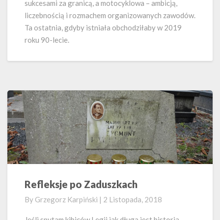
sukcesami za granicą, a motocyklowa – ambicją,
liczebnością i rozmachem organizowanych zawodów.
Ta ostatnia, gdyby istniała obchodziłaby w 2019
roku 90-lecie.
Refleksje po Zaduszkach
Refleksje
po
By
Grzegorz Karpiński
|
2 Listopada, 2018
Zaduszkach
Jeśli spytam kibiców Legii jak długa jest historia