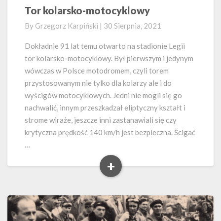
Tor kolarsko-motocyklowy
Tor
kolarsko-
By
Grzegorz Karpiński
|
30 Sierpnia, 2021
motocyklowy
Dokładnie 91 lat temu otwarto na stadionie Legii
tor kolarsko-motocyklowy. Był pierwszym i jedynym
wówczas w Polsce motodromem, czyli torem
przystosowanym nie tylko dla kolarzy ale i do
wyścigów motocyklowych. Jedni nie mogli się go
nachwalić, innym przeszkadzał eliptyczny kształt i
strome wiraże, jeszcze inni zastanawiali się czy
krytyczna prędkość 140 km/h jest bezpieczna. Ścigać
…
+
Read
More