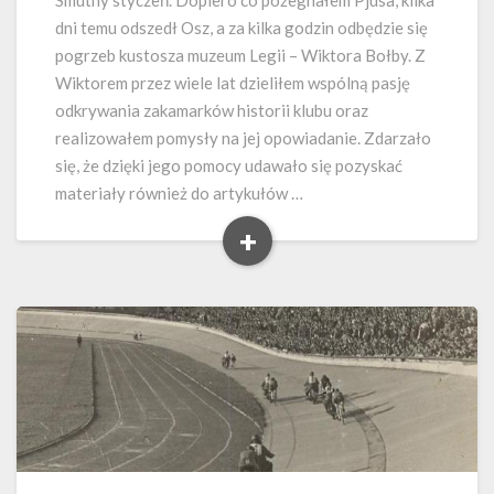
Smutny styczeń. Dopiero co pożegnałem Pjusa, kilka
dni temu odszedł Osz, a za kilka godzin odbędzie się
pogrzeb kustosza muzeum Legii – Wiktora Bołby. Z
Wiktorem przez wiele lat dzieliłem wspólną pasję
odkrywania zakamarków historii klubu oraz
realizowałem pomysły na jej opowiadanie. Zdarzało
się, że dzięki jego pomocy udawało się pozyskać
materiały również do artykułów …
+
Read
More